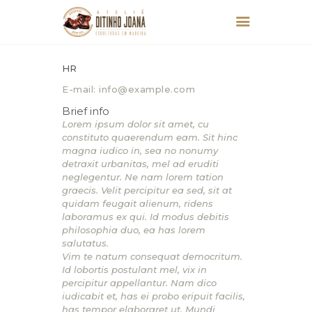
HR
E-mail:
info@example.com
Brief info
Lorem ipsum dolor sit amet, cu
constituto quaerendum eam. Sit hinc
HOME
magna iudico in, sea no nonumy
SOBRE
detraxit urbanitas, mel ad eruditi
neglegentur. Ne nam lorem tation
ESCULTURAS
graecis. Velit percipitur ea sed, sit at
CONTATO
quidam feugait alienum, ridens
laboramus ex qui. Id modus debitis
philosophia duo, ea has lorem
salutatus.
Vim te natum consequat democritum.
Id lobortis postulant mel, vix in
percipitur appellantur. Nam dico
iudicabit et, has ei probo eripuit facilis,
has tempor elaboraret ut. Mundi