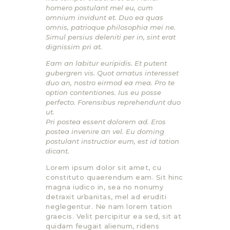
homero postulant mel eu, cum
omnium invidunt et. Duo ea quas
omnis, patrioque philosophia mei ne.
Simul persius deleniti per in, sint erat
dignissim pri at.
Eam an labitur euripidis. Et putent
gubergren vis. Quot ornatus interesset
duo an, nostro eirmod ea mea. Pro te
option contentiones. Ius eu posse
perfecto. Forensibus reprehendunt duo
ut.
Pri postea essent dolorem ad. Eros
postea invenire an vel. Eu doming
postulant instructior eum, est id tation
dicant.
Lorem ipsum dolor sit amet, cu
constituto quaerendum eam. Sit hinc
magna iudico in, sea no nonumy
detraxit urbanitas, mel ad eruditi
neglegentur. Ne nam lorem tation
graecis. Velit percipitur ea sed, sit at
quidam feugait alienum, ridens