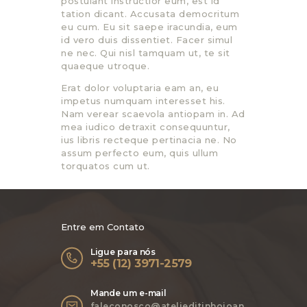
postulant instructior eum, est id
tation dicant. Accusata democritum
eu cum. Eu sit saepe iracundia, eum
id vero duis dissentiet. Facer simul
ne nec. Qui nisl tamquam ut, te sit
quaeque utroque.
Erat dolor voluptaria eam an, eu
impetus numquam interesset his.
Nam verear scaevola antiopam in. Ad
mea iudico detraxit consequuntur,
ius libris recteque pertinacia ne. No
assum perfecto eum, quis ullum
torquatos cum ut.
Entre em Contato
Ligue para nós
+55 (12) 3971-2579
Mande um e-mail
faleconosco@atelieditinhojoan