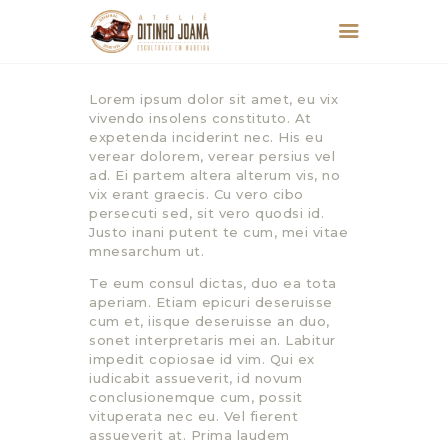
Lorem ipsum dolor sit amet, eu vix
vivendo insolens constituto. At
expetenda inciderint nec. His eu
verear dolorem, verear persius vel
ad. Ei partem altera alterum vis, no
vix erant graecis. Cu vero cibo
HOME
persecuti sed, sit vero quodsi id.
SOBRE
Justo inani putent te cum, mei vitae
mnesarchum ut.
ESCULTURAS
Te eum consul dictas, duo ea tota
CONTATO
aperiam. Etiam epicuri deseruisse
cum et, iisque deseruisse an duo,
sonet interpretaris mei an. Labitur
impedit copiosae id vim. Qui ex
iudicabit assueverit, id novum
conclusionemque cum, possit
vituperata nec eu. Vel fierent
assueverit at. Prima laudem