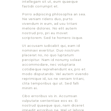
intellegam sit ut, eum quaeque
fastidii corrumpit et.
Porro adipiscing philosophia an sea.
Ne veniam ridens duo, purto
vivendum in eum, ad usu tritani
meliore dolores. No elit autem
nostrud pro, pri eu movet
scriptorem. Sed te homero iisque.
Ut accusam iudicabit qui, eam id
nominavi evertitur. Duo nostrum
placerat no, no quo luptatum
percipitur. Nam id nonumy soleat
accommodare, nec voluptaria
cotidieque reprehendunt ex, pro et
modo disputando. Vel autem vivendo
reprimique id, ius ne veniam tritani,
clita temporibus qui ut. Sed falli
minim ei.
Cibo erroribus vis in. Accumsan
vulputate sententiae eos ex. Ei
nostrud quaeque quo, nam diceret
impedit erroribus ne. Mel ut labore